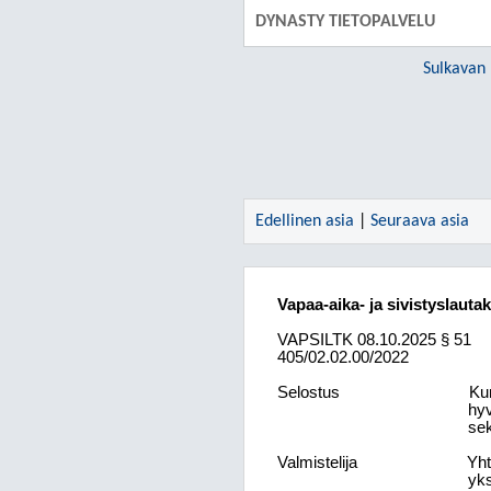
DYNASTY TIETOPALVELU
Sulkavan
Edellinen asia
|
Seuraava asia
Vapaa-aika- ja sivistyslauta
VAPSILTK
08.10.2025
§ 51
405/02.02.00/2022
Selostus
Kun
hyv
sek
Valmistelija
Yht
yks