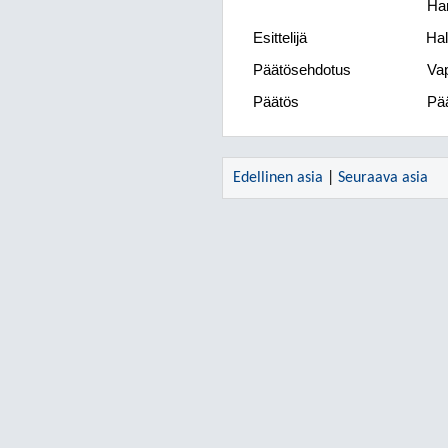
Han
Esittelijä
Hal
Päätösehdotus
Vap
Päätös
Pää
Edellinen asia
|
Seuraava asia