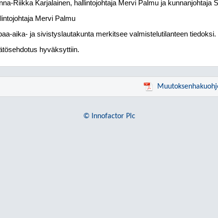
na-Riikka Karjalainen, hallintojohtaja Mervi Palmu ja kunnanjohtaja S
lintojohtaja Mervi Palmu
aa-aika- ja sivistyslautakunta merkitsee valmistelutilanteen tiedoksi.
tösehdotus hyväksyttiin.
Muutoksenhakuohj
© Innofactor Plc