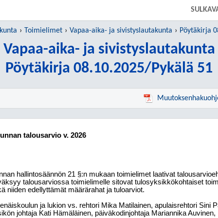
SULKAV
 kunta
Toimielimet
Vapaa-aika- ja sivistyslautakunta
Pöytäkirja 
Vapaa-aika- ja sivistyslautakunta
Pöytäkirja 08.10.2025/Pykälä 51
Muutoksenhakuohj
kunnan talousarvio v. 2026
nan hallintosäännön 21 §:n mukaan toimielimet laativat talousarvioe
äksyy talousarviossa toimielimelle sitovat tulosyksikkökohtaiset toim
ä niiden edellyttämät määrärahat ja tuloarviot.
enäiskoulun ja lukion vs. rehtori Mika Matilainen, apulaisrehtori Sini 
ikön johtaja Kati Hämäläinen, päiväkodinjohtaja Mariannika Auvinen, 