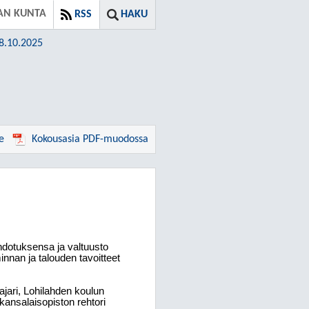
AN KUNTA
RSS
HAKU
08.10.2025
e
Kokousasia PDF-muodossa
hdotuksensa ja valtuusto
innan ja talouden tavoitteet
Pajari, Lohilahden koulun
kansalaisopiston rehtori