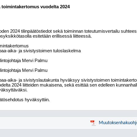
ja toimintakertomus vuodelta 2024
den 2024 tilinpäätöstiedot sekä toiminnan toteutumisvertailu suhteessa
osyksikkötasolla esitetään erillisessä liitteessä.
mintakertomus
aa-aika- ja sivistystoimen tuloslaskelma
lintojohtaja Mervi Palmu
lintojohtaja Mervi Palmu
aa-aika- ja sivistyslautakunta hyväksyy sivistystoimen toimintaker
delta 2024 liitteiden mukaisena, sekä esittää sen edelleen kunnanhall
äksyttäväksi.
tösehdotus hyväksyttiin.
Muutoksenhakuohj