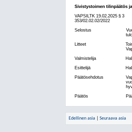
Sivistystoimen tilinpäätös 
VAPSILTK
19.02.2025
§ 3
353/02.02.02/2022
Selostus
Vuo
tul
Litteet
Toi
Vap
Valmistelija
Hal
Esittelijä
Hal
Päätösehdotus
Vap
vuo
hyv
Päätös
Pää
Edellinen asia
|
Seuraava asia