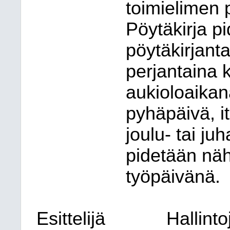
toimielimen 
Pöytäkirja pi
pöytäkirjant
perjantaina 
aukioloaikan
pyhäpäivä, i
joulu- tai ju
pidetään nä
työpäivänä.
Esittelijä
Hallint