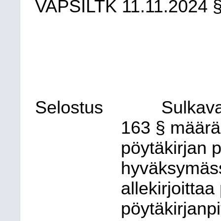
VAPSILTK
11.11.2024
Selostus
Sulkav
163 § määrää,
pöytäkirjan 
hyväksymäss
allekirjoitt
pöytäkirjanpi