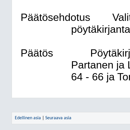
Päätösehdotus
Val
pöytäkirjant
Päätös
Pöytäkirj
Partanen ja 
64 - 66 ja To
Edellinen asia
|
Seuraava asia