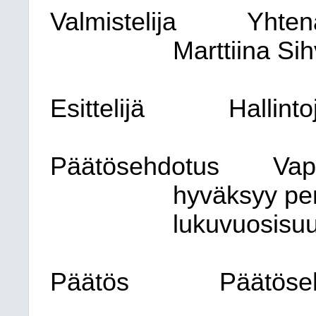
Valmistelija
Yhtenä
Marttiina Si
Esittelijä
Hallint
Päätösehdotus
Vap
hyväksyy pe
lukuvuosisuu
Päätös
Päätöseh