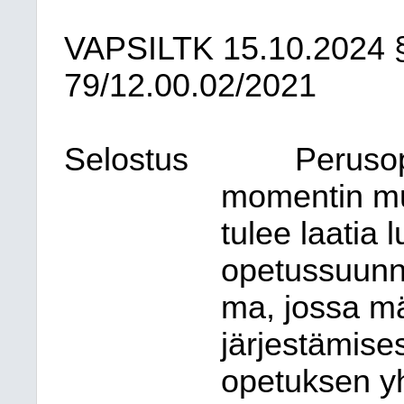
VAPSILTK
15.10.2024
79/12.00.02/2021
Selostus
Peruso
momentin mu
tulee laatia 
opetussuunn
ma, jossa m
järjestämise
opetuksen yh