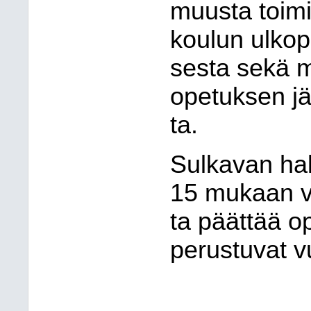
muusta toi
m
koulun ulkop
ses
ta sekä m
opetuksen jär
ta.
Sulkavan ha
15 mukaan va
ta päättää o
perustuvat v