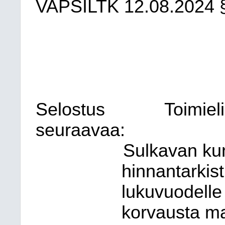
VAPSILTK
12.08.2024
Selostus
Toimiel
seuraavaa:
Sulkavan ku
hinnantarkis
lukuvuodelle
korvausta ma