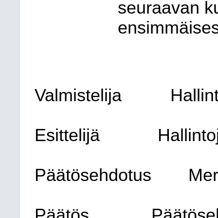
seuraavan k
ensimmäisest
Valmistelija
Hallin
Esittelijä
Hallint
Päätösehdotus
Mer
Päätös
Päätöseh