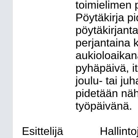
toimielimen 
Pöytäkirja pi
pöytäkirjant
perjantaina 
aukioloaikan
pyhäpäivä, i
joulu- tai ju
pidetään nä
työpäivänä.
Esittelijä
Hallint