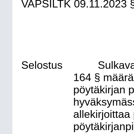
VAPSILTK
09.11.2023
Selostus
Sulkav
164 § määrää,
pöytäkirjan 
hyväksymäss
allekirjoitt
pöytäkirjanpi