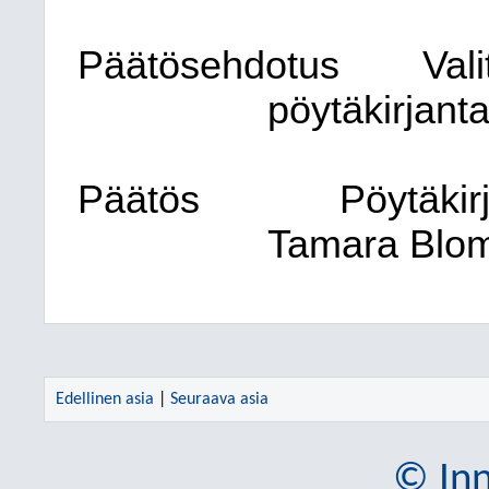
Päätösehdotus
Val
pöytäkirjant
Päätös
Pöytäkirj
Tamara Blom
Edellinen asia
|
Seuraava asia
© Inn