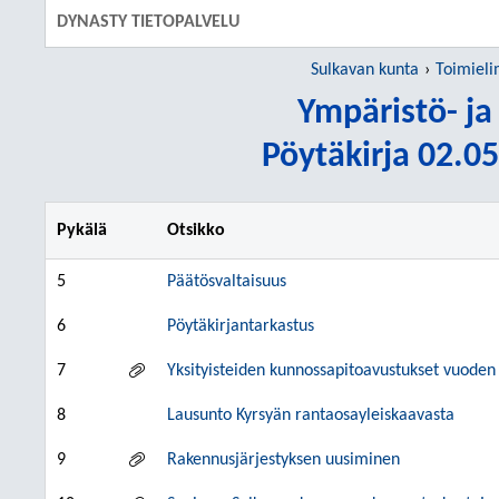
DYNASTY TIETOPALVELU
Sulkavan kunta
Toimieli
Ympäristö- j
Pöytäkirja 02.05
Pykälä
Otsikko
5
Päätösvaltaisuus
6
Pöytäkirjantarkastus
7
Yksityisteiden kunnossapitoavustukset vuoden
8
Lausunto Kyrsyän rantaosayleiskaavasta
9
Rakennusjärjestyksen uusiminen