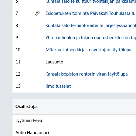
6
Kuntalaisaloite kulttuurityöntekijän palkkaami
7
Esiopetuksen toiminta Päiväkoti Touhulassa 
8
Kuntalaisaloite/hiihtoreiteille järjestyssäännö
9
Yhtenäiskoulun ja lukion opetushenkilöstön t
10
Määräaikainen kirjastoavustajan täyttölupa
11
Lausunto
12
Kansalaisopiston rehtorin viran täyttölupa
13
Ilmoitusasiat
Osallistuja
Lyytinen Eeva
Autio Hannamari