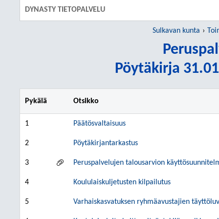
DYNASTY TIETOPALVELU
Sulkavan kunta
Toi
Peruspal
Pöytäkirja 31.01
Pykälä
Otsikko
1
Päätösvaltaisuus
2
Pöytäkirjantarkastus
3
Peruspalvelujen talousarvion käyttösuunnitel
4
Koululaiskuljetusten kilpailutus
5
Varhaiskasvatuksen ryhmäavustajien täyttölu