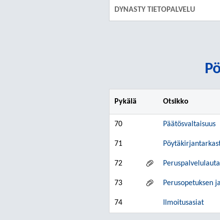
DYNASTY TIETOPALVELU
Pö
Pykälä
Otsikko
70
Päätösvaltaisuus
71
Pöytäkirjantarkas
72
Peruspalvelulaut
73
Perusopetuksen ja
74
Ilmoitusasiat